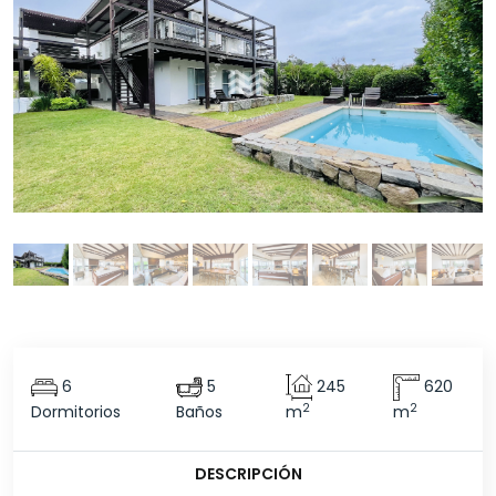
6
5
245
620
2
2
Dormitorios
Baños
m
m
DESCRIPCIÓN